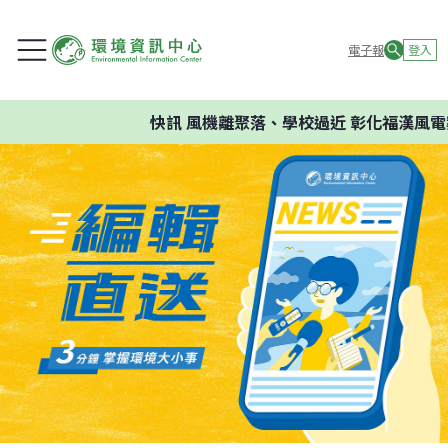
電子報
登入
快訊
風機離聚落、學校過近 彰化福漢風電