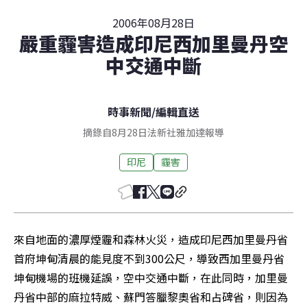
2006年08月28日
嚴重霾害造成印尼西加里曼丹空
中交通中斷
時事新聞
/
編輯直送
摘錄自8月28日法新社雅加達報導
印尼
霾害
來自地面的濃厚煙霾和森林火災，造成印尼西加里曼丹省
首府坤甸清晨的能見度不到300公尺，導致西加里曼丹省
坤甸機場的班機延誤，空中交通中斷，在此同時，加里曼
丹省中部的麻拉特威、蘇門答臘黎奧省和占碑省，則因為