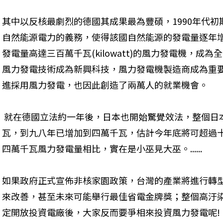
其中以反核最劇烈的德國其成果最為豐碩，1990年代
自然能源電力的義務，使得該國自然能源的發電量逐年
發電量高達三百萬千瓦(kilowatt)的風力發電機，成
風力發電技術成為新興科技，風力發電機製造商成為重
進採用風力發電，也因此創造了兩萬人的就業機會。
 就在德國立法約一年後，日本也開始驚覺效法，整個日
瓦，到九八年已增加到四萬千瓦，估計今年底將可超過
四萬千瓦風力發電量相比，實在是小巫見大巫。......
如果政府正式宣佈非核家園政策，台灣的產業將進行轉
來改善，甚至未來可能舉行最佳省電金牌獎；整個高汙
定開放投資電廠後，大家反而要爭相來投資風力發電呢!