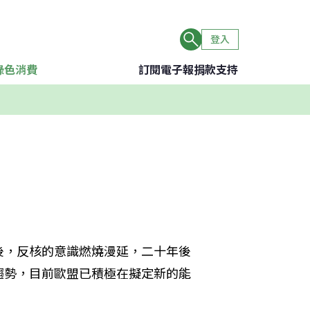
登入
綠色消費
訂閱電子報
捐款支持
後，反核的意識燃燒漫延，二十年後
趨勢，目前歐盟已積極在擬定新的能