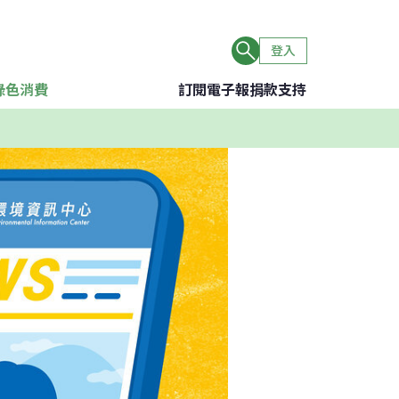
登入
綠色消費
訂閱電子報
捐款支持