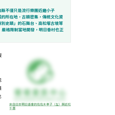
良縣不僅只是流行樂團近畿小子
本京城的所在地，古蹟密集，傳統文化資
特別史蹟」的石舞台、高松塚古墳等
」嚴格限制當地開發，明日香村也正
假
。
包
與
也
來自日本明日香會的佐佐木孝子（左）與近松
千惠