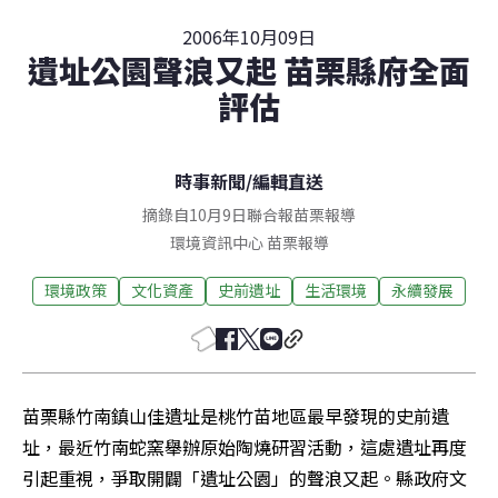
2006年10月09日
遺址公園聲浪又起 苗栗縣府全面
評估
時事新聞
/
編輯直送
摘錄自10月9日聯合報苗栗報導
環境資訊中心
苗栗
報導
環境政策
文化資產
史前遺址
生活環境
永續發展
苗栗縣竹南鎮山佳遺址是桃竹苗地區最早發現的史前遺
址，最近竹南蛇窯舉辦原始陶燒研習活動，這處遺址再度
引起重視，爭取開闢「遺址公園」的聲浪又起。縣政府文