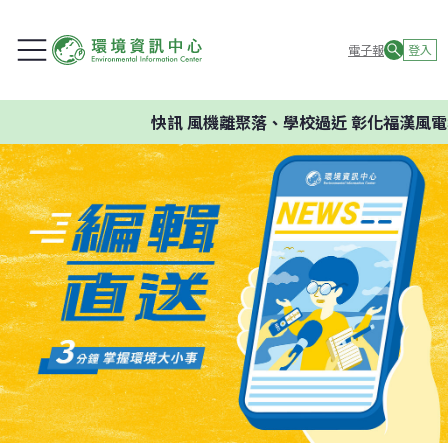
電子報
登入
快訊
風機離聚落、學校過近 彰化福漢風電