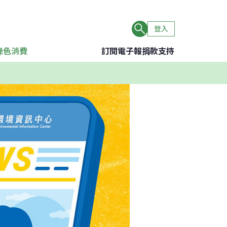
登入
綠色消費
訂閱電子報
捐款支持