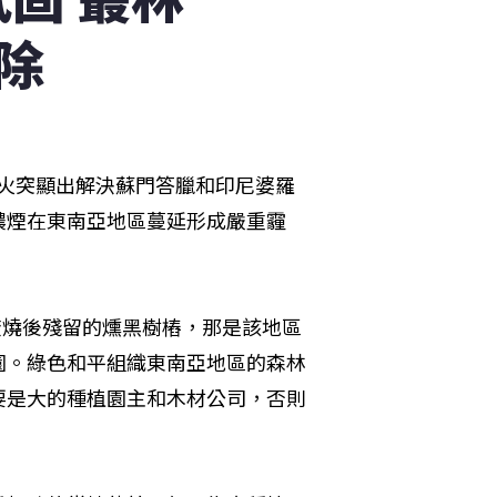
除
大火突顯出解決蘇門答臘和印尼婆羅
濃煙在東南亞地區蔓延形成嚴重霾
著焚燒後殘留的燻黑樹樁，那是該地區
園。綠色和平組織東南亞地區的森林
要是大的種植園主和木材公司，否則