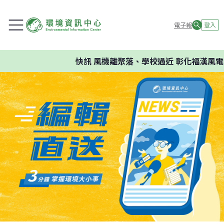
電子報
登入
快訊
風機離聚落、學校過近 彰化福漢風電