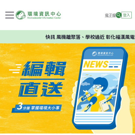
電子報
登入
快訊
風機離聚落、學校過近 彰化福漢風電