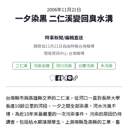
2006年11月21日
一夕染黑 二仁溪變回臭水溝
時事新聞
/
編輯直送
摘錄自11月21日自由時報台南報導
環境資訊中心
台南
報導
二仁溪
污染治理
河川污染
公害污染
水污染
台南縣市與高雄縣交界的二仁溪，從河口一直到長榮大學
長達10餘公里的河段，一夕之間全部染黑，河水污臭不
堪，為近10年來最嚴重的一次污染事件。 污染的原因仍待
調查，包括枯水期藻類孳生、上游南縣及高縣的工業、畜