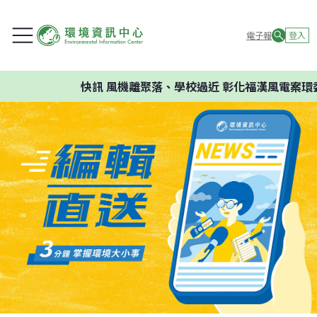
電子報
登入
快訊
風機離聚落、學校過近 彰化福漢風電案環委