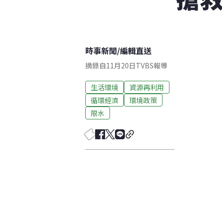
時事新聞
/
編輯直送
摘錄自11月20日TVBS報導
生活環境
資源再利用
循環經濟
環境政策
限水