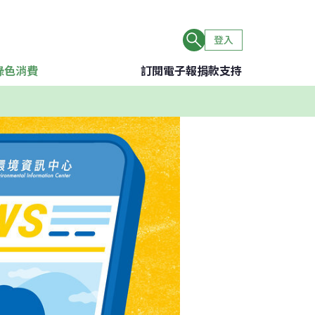
登入
綠色消費
訂閱電子報
捐款支持