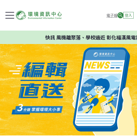
電子報
登入
快訊
風機離聚落、學校過近 彰化福漢風電