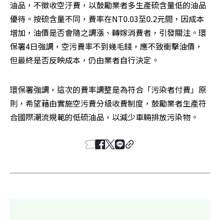
油品，不徵收空汙費，以鼓勵業者多生產硫含量低的油品
優待。按硫含量不同，費率在NT0.03至0.2元間，因成本
增加，油價是否會隨之調漲、轉嫁消費者，引發關注。環
保署4日強調，空污費率不到幾毛錢，應不致衝擊油價，
但最終是否反映成本，仍由業者自行決定。
環保署強調，這次的費率調整是為符合「污染者付費」原
則，希望藉由實施空污費分級收費制度，鼓勵業者生產符
合國際潮流規範的低硫油品，以減少車輛排放污染物。 