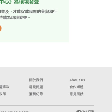
中心》為環境發聲
開普及，才能促成民眾的參與和行
持續為環境發聲。
關於我們
About us
權條款
常見問題
合作媒體
政策
獲獎紀錄
意見回饋