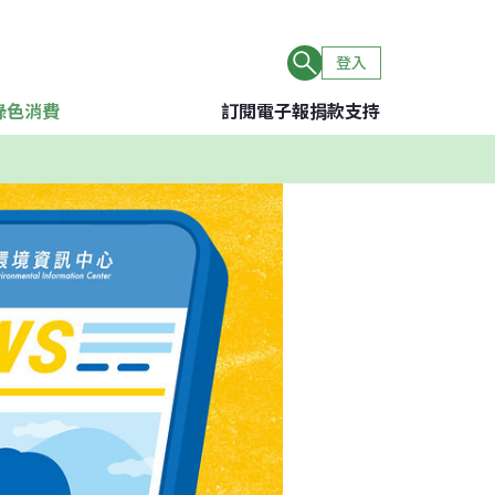
登入
綠色消費
訂閱電子報
捐款支持