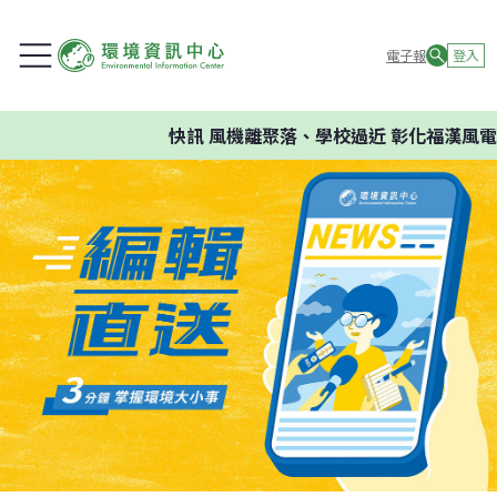
電子報
登入
快訊
風機離聚落、學校過近 彰化福漢風電