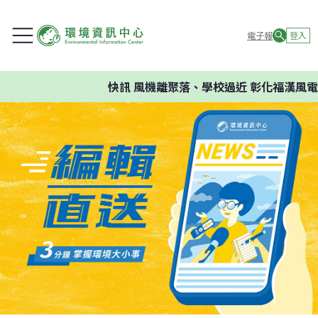
電子報
登入
快訊
風機離聚落、學校過近 彰化福漢風電