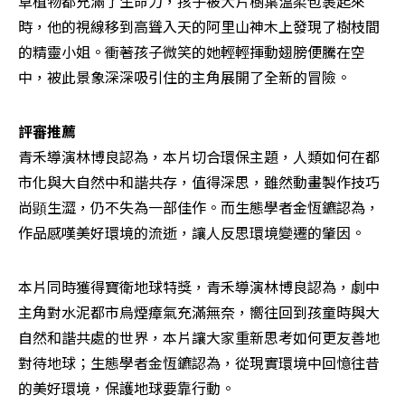
草植物都充滿了生命力，孩子被大片樹葉溫柔包裹起來
時，他的視線移到高聳入天的阿里山神木上發現了樹枝間
的精靈小姐。衝著孩子微笑的她輕輕揮動翅膀便騰在空
中，被此景象深深吸引住的主角展開了全新的冒險。
評審推薦　
青禾導演林博良認為，本片切合環保主題，人類如何在都
市化與大自然中和諧共存，值得深思，雖然動畫製作技巧
尚顕生澀，仍不失為一部佳作。而生態學者金恆鑣認為，
作品感嘆美好環境的流逝，讓人反思環境變遷的肇因。
本片同時獲得寶衛地球特獎，青禾導演林博良認為，劇中
主角對水泥都市烏煙瘴氣充滿無奈，嚮往回到孩童時與大
自然和諧共處的世界，本片讓大家重新思考如何更友善地
對待地球；生態學者金恆鑣認為，從現實環境中回憶往昔
的美好環境，保護地球要靠行動。