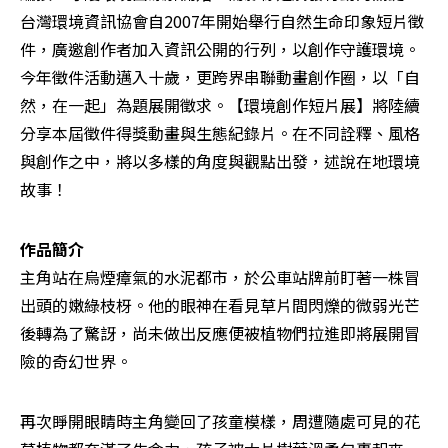
台灣環境資訊協會自2007年開始舉行自然生命印象短片徵
件，廣邀創作者加入資訊公開的行列，以創作守護環境。
今年徵件活動邁入十歲，更跨界串聯動畫創作圈，以「自
然，在一起」為題展開徵求。【環境創作短片展】將陸續
分享本屆徵件得獎動畫與生態紀錄片。在不同詮釋、風格
與創作之中，將以多樣的角度與觀點出發，述說在地環境
故事！　
作品簡介
主角站在烏煙瘴氣的水泥都市，於公車站牌前盯著一株冒
出頭的嫩綠枝枒。他的眼神在看見草片間閃爍的微弱光芒
後轉為了驚訝，尚未做出反應便被植物們拉進即將展開冒
險的奇幻世界。
再次睜開眼睛時主角變回了孩童模樣，周遭隨處可見的花