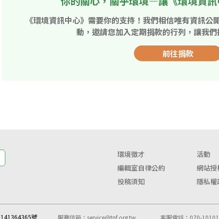
你的關心，關乎環境—讓《環境資訊
《環境資訊中心》需要你的支持！我們相信唯有資訊公
動，邀請您加入定期捐款的行列，讓我們
前往捐款
環境徵才
活動
編輯室自律公約
網站授
投稿須知
隱私權
41364365號
服務信箱：
service@tnf.org.tw
客服電話：070-10101-