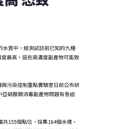
鎮的水質中，經測試目前已知的九種
）濃度最高，這些高濃度副產物可能致
擬與污染控制重點實驗室日前公布研
中亞硝胺類消毒副產物問題有急迫
共155個點位，採集164個水樣，