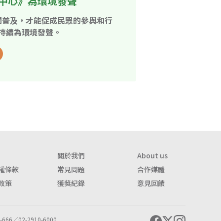
中心》為環境發聲
開普及，才能促成民眾的參與和行
持續為環境發聲。
關於我們
About us
權條款
常見問題
合作媒體
政策
獲獎紀錄
意見回饋
666／02-2910-6000