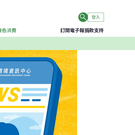
登入
綠色消費
訂閱電子報
捐款支持