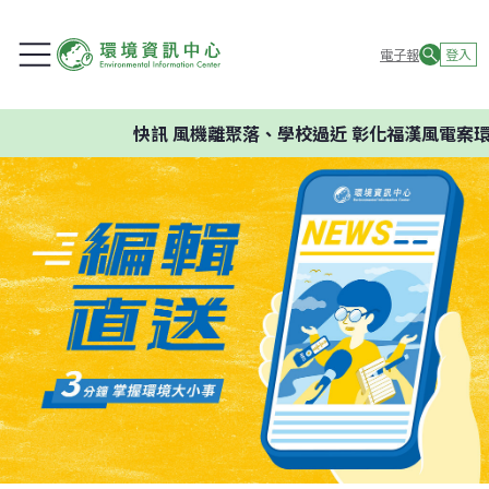
電子報
登入
快訊
風機離聚落、學校過近 彰化福漢風電案環