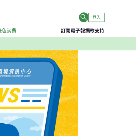
登入
綠色消費
訂閱電子報
捐款支持