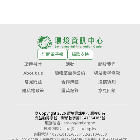
訂閱電子報
捐款支持
環境徵才
活動
關於我們
About us
編輯室自律公約
網站授權條款
常見問題
合作媒體
投稿須知
隱私權政策
獲獎紀錄
意見回饋
© Copyright 2026 環境資訊中心 版權所有
公益勸募字號：
衛部救字第1141364365號
服務信箱：
service@tnf.org.tw
投稿信箱：
infor@e-info.org.tw
客服電話：070-10101-666／02-2910-6000
地址：231023新北市新店區民權路48號3樓（近捷運大坪林站1號出口）