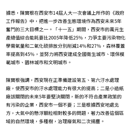
據悉，陳寶根在西安市14屆人大一次會議上所作的《政府
工作報告》中，把進一步改善生態環境作為西安未來5年
奮鬥的三大目標之一。「十一五」期間，西安市的萬元生
產總值綜合能耗要比2005年降低25％，力爭主要污染物化
學需氧量和二氧化硫排放分別削減14％和27％，森林覆蓋
率提高到45％，並努力將西安建成全國衛生城市、環保模
範城市、園林城市和文明城市。
陳寶根強調，西安現在正準備建設第五、第六汙水處理
廠，使西安市的汙水處理能力有很大的提高；二是小造紙
廠該關閉的未來5年要堅決關閉，新的不符合產業政策的
有污染的企業，西安市一個不要；三是根據西安地處北
方，大氣中的懸浮顆粒相對較多的問題，著力改善這個區
域的自然環境，多種樹，治理廢氣和二次揚塵。