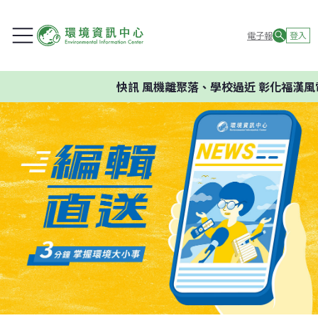
電子報
登入
快訊
風機離聚落、學校過近 彰化福漢風