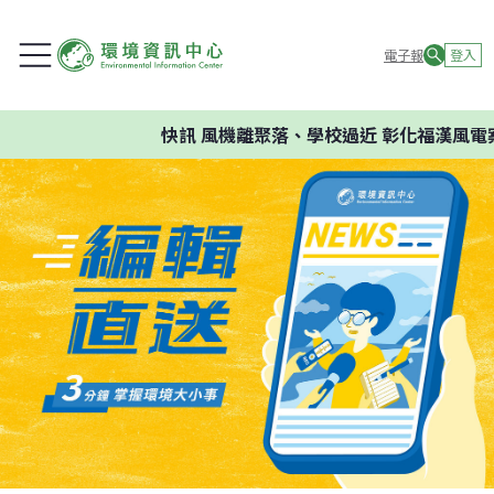
電子報
登入
快訊
風機離聚落、學校過近 彰化福漢風電