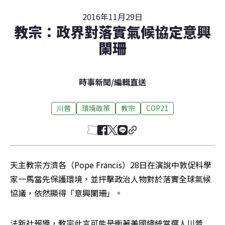
2016年11月29日
教宗：政界對落實氣候協定意興
闌珊
時事新聞
/
編輯直送
川普
環境政策
教宗
COP21
天主教宗方濟各（Pope Francis）28日在演說中敦促科學
家一馬當先保護環境，並抨擊政治人物對於落實全球氣候
協議，依然顯得「意興闌珊」。
法新社報導，教宗此言可能是衝著美國總統當選人川普