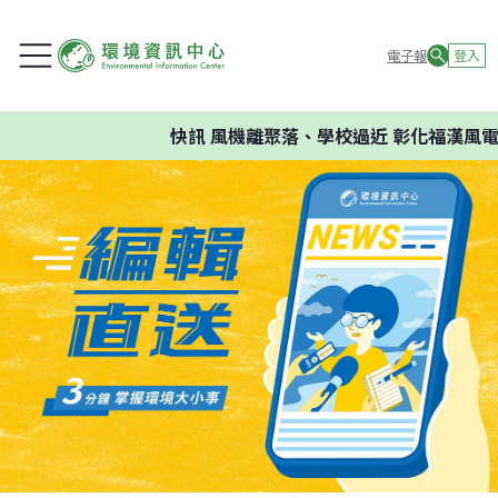
電子報
登入
快訊
風機離聚落、學校過近 彰化福漢風電