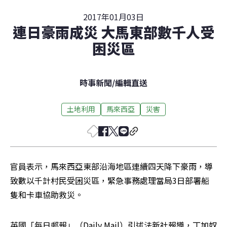
2017年01月03日
連日豪雨成災 大馬東部數千人受
困災區
時事新聞
/
編輯直送
土地利用
馬來西亞
災害
官員表示，馬來西亞東部沿海地區連續四天降下豪雨，導
致數以千計村民受困災區，緊急事務處理當局3日部署船
隻和卡車協助救災。
英國「每日郵報」（Daily Mail）引述法新社報導，丁加奴