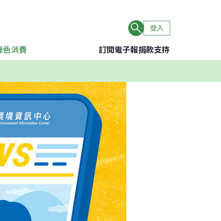
登入
綠色消費
訂閱電子報
捐款支持