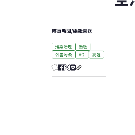
時事新聞
/
編輯直送
污染治理
過敏
公害污染
AQI
高雄