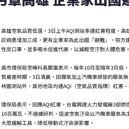
高雄空氣品質低落，3日上午AQI測站多達紅害程度，
診病患增加三成，更有企業家為此出國「避難」，院方
性炭口罩，並多喝水促進代謝，以減輕空汙對人體危害
高市環保局空噪科長鄭嵐表示，每年10月至隔年3月底
質最差時期，3日清晨，因霧氣加上汽機車排放的廢氣
林園測站外，其他地區均達AQI（空氣品質指標）紅害
環保局表示，因應AQI紅害，台電興達火力發電廠3部
10百萬瓦，不過據研判，這波空氣汙染以汽機車廢氣為
大眾運輸工具，降低移動式汙染源影響。