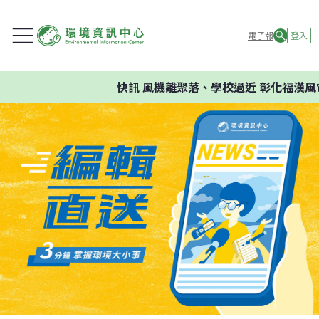
電子報
登入
快訊
風機離聚落、學校過近 彰化福漢風