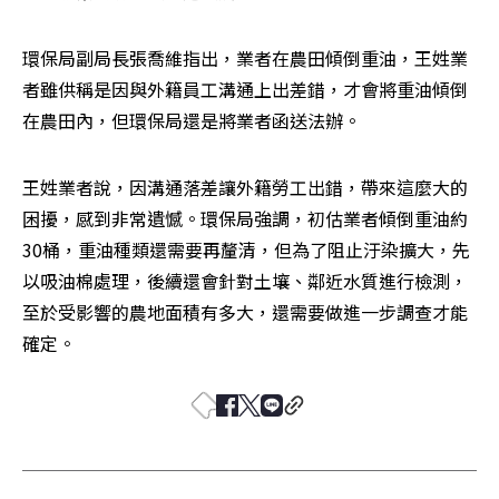
環保局副局長張喬維指出，業者在農田傾倒重油，王姓業
者雖供稱是因與外籍員工溝通上出差錯，才會將重油傾倒
在農田內，但環保局還是將業者函送法辦。
王姓業者說，因溝通落差讓外籍勞工出錯，帶來這麼大的
困擾，感到非常遺憾。環保局強調，初估業者傾倒重油約
30桶，重油種類還需要再釐清，但為了阻止汙染擴大，先
以吸油棉處理，後續還會針對土壤、鄰近水質進行檢測，
至於受影響的農地面積有多大，還需要做進一步調查才能
確定。