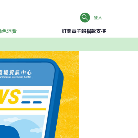
登入
綠色消費
訂閱電子報
捐款支持