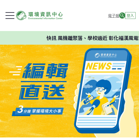
電子報
登入
快訊
風機離聚落、學校過近 彰化福漢風電