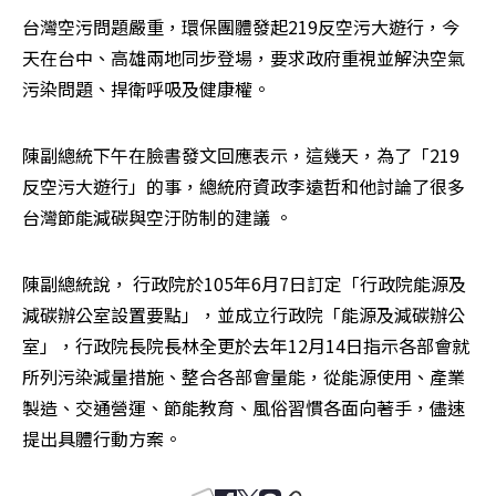
台灣空污問題嚴重，環保團體發起219反空污大遊行，今
天在台中、高雄兩地同步登場，要求政府重視並解決空氣
污染問題、捍衛呼吸及健康權。
陳副總統下午在臉書發文回應表示，這幾天，為了「219 
反空污大遊行」的事，總統府資政李遠哲和他討論了很多
台灣節能減碳與空汙防制的建議 。
陳副總統說， 行政院於105年6月7日訂定「行政院能源及
減碳辦公室設置要點」，並成立行政院「能源及減碳辦公
室」，行政院長院長林全更於去年12月14日指示各部會就
所列污染減量措施、整合各部會量能，從能源使用、產業
製造、交通營運、節能教育、風俗習慣各面向著手，儘速
提出具體行動方案。