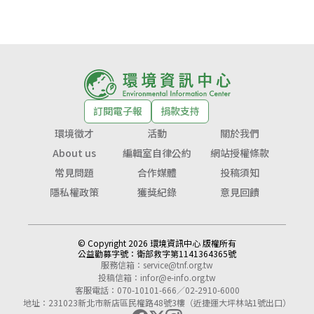
訂閱電子報
捐款支持
環境徵才
活動
關於我們
About us
編輯室自律公約
網站授權條款
常見問題
合作媒體
投稿須知
隱私權政策
獲獎紀錄
意見回饋
© Copyright 2026 環境資訊中心 版權所有
公益勸募字號：
衛部救字第1141364365號
服務信箱：
service@tnf.org.tw
投稿信箱：
infor@e-info.org.tw
客服電話：070-10101-666／02-2910-6000
地址：231023新北市新店區民權路48號3樓（近捷運大坪林站1號出口）