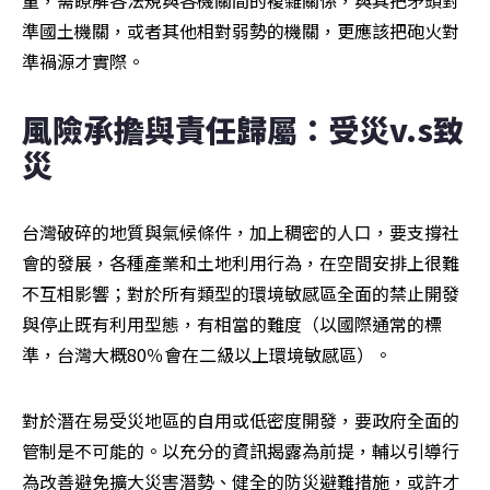
量，需瞭解各法規與各機關間的複雜關係，與其把矛頭對
準國土機關，或者其他相對弱勢的機關，更應該把砲火對
準禍源才實際。
風險承擔與責任歸屬：受災v.s致
災
台灣破碎的地質與氣候條件，加上稠密的人口，要支撐社
會的發展，各種產業和土地利用行為，在空間安排上很難
不互相影響；對於所有類型的環境敏感區全面的禁止開發
與停止既有利用型態，有相當的難度（以國際通常的標
準，台灣大概80％會在二級以上環境敏感區）。
對於潛在易受災地區的自用或低密度開發，要政府全面的
管制是不可能的。以充分的資訊揭露為前提，輔以引導行
為改善避免擴大災害潛勢、健全的防災避難措施，或許才