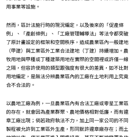
用事業等設施。
然而，區計法施行時的現況編定，以及後來的「促產條
例」、「產創條例」、「工廠管理輔導法」等法令都突破
了原計畫設定的框架和空間秩序，造成農業區內一般建地
（甲建）與工業區外工業合法建地（丁建）持續增加。農
牧用地與甲種或丁種建築用地在實際的空間裡或許僅一線
之隔，但容許使用的類型跟強度有很大的差異，如不比對
用地編定，是無法分辨農業區內的工廠在土地利用上究竟
合不合法的。
以農地工廠為例，一旦農業區內有合法工廠或零星工業區
的存在，就會因為產業群聚、農地價格相對低廉，而有違
章工廠出現；倘若政府執法不力，加上同一家公司的不同
製程被允許到工業區外生產，形同默許違章廠存在；而土