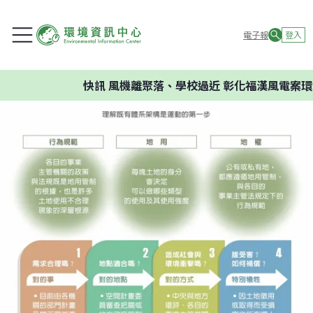
電子報
登入
快訊
風機離聚落、學校過近 彰化福漢風電案環委建