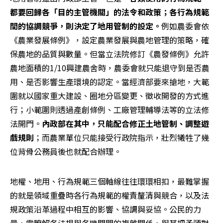
都要回歸各「目的主管機關」的法令和政策；各行為規範
間的協調競爭，則決定了地用管制的設定。
例如農委會依
《農業發展條例》，設定農業發展與農地管理的策略，確
保農地的品質與數量。但當立法院修訂《農發條例》允許
農地面積的1/10興建農舍時，農委會就只能退守到是否農
用、是否影響生產環境的認定。當經濟部要來搶地，大範
圍就以國家重大建設、圈地分區變更、徵收開發的方式進
行；小範圍則透過產創條例、工廠管理輔導法等的立法修
法開門。
內政部在其中，只能配合修正土地管制、調整遊
戲規則
；而農業單位只能接受行政院指示，壯烈犧牲了幾
位背骨公務員後也就配合辦理。
地權、地用、行為規範三個軸線往往環環相扣，最難掌握
的就是領域重疊時各行為規範的權責釐清與競合，以及法
規政策沿革過程中相互的影響、協調與妥協。公民的力