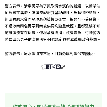
警方表示，涉案民眾為了抓取清水溪內的鱸鰻，以苦茶油
粕放置在溪流，讓溪流酸鹼度呈現鹼性，魚類慢慢缺氧，
無法適應水質而呈現游動緩慢或死亡，蝦類則不受影響。
不過涉案四名民眾到案後供詞均避重就輕，且都聲稱不知
道該溪流有在保育，僅坦承有撈捕，沒有毒魚，竹崎警方
將這四名男子依漁業法第44條規定移送嘉義縣政府裁罰。
警方表示，清水溪復育不易，目前仍屬封溪保育階段。
你的關心，關乎環境—讓《環境資訊中