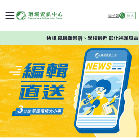
電子報
登入
快訊
風機離聚落、學校過近 彰化福漢風電