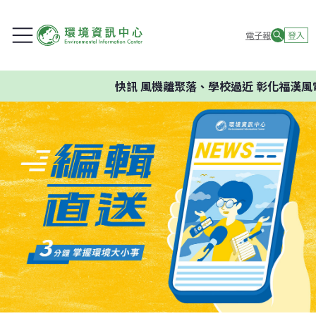
電子報
登入
快訊
風機離聚落、學校過近 彰化福漢風