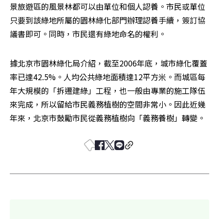
景旅遊區的風景林都可以由單位和個人認養。市民或單位
只要到該綠地所屬的園林綠化部門辦理認養手續，簽訂協
議書即可。同時，市民還有綠地命名的權利。
據北京市園林綠化局介紹，截至2006年底，城市綠化覆蓋
率已達42.5%。人均公共綠地面積達12平方米。而城區每
年大規模的「拆遷建綠」工程，也一般由專業的施工隊伍
來完成，所以留給市民義務植樹的空間非常小。因此近幾
年來，北京市鼓勵市民從義務植樹向「義務養樹」轉變。