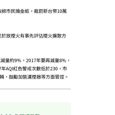
締市民燒金紙，裁罰新台幣10萬
至於放煙火有事先評估煙火擴散方
減量約9%，2017年要再減量8%，
7年AQI紅色警戒次數低於230，市
車輛，鼓勵加裝濾煙器等方面管控。