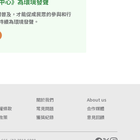
中心》為環境發聲
開普及，才能促成民眾的參與和行
持續為環境發聲。
關於我們
About us
權條款
常見問題
合作媒體
政策
獲獎紀錄
意見回饋