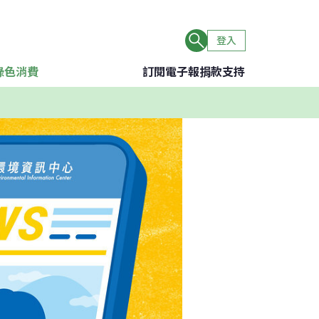
登入
綠色消費
訂閱電子報
捐款支持