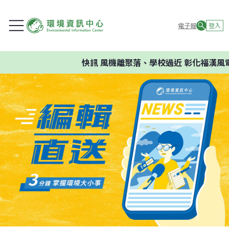
電子報
登入
快訊
風機離聚落、學校過近 彰化福漢風