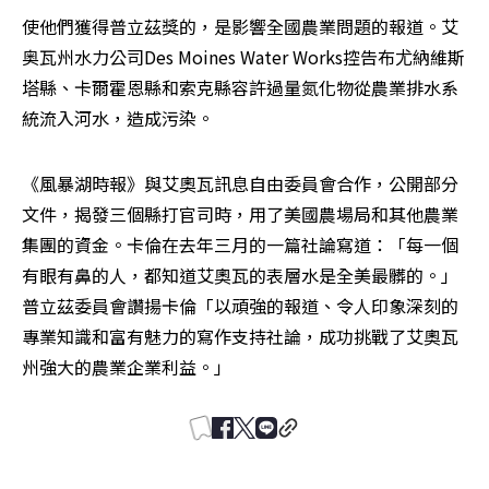
使他們獲得普立茲獎的，是影響全國農業問題的報道。艾
奥瓦州水力公司Des Moines Water Works控告布尤納維斯
塔縣、卡爾霍恩縣和索克縣容許過量氮化物從農業排水系
統流入河水，造成污染。
《風暴湖時報》與艾奧瓦訊息自由委員會合作，公開部分
文件，揭發三個縣打官司時，用了美國農場局和其他農業
集團的資金。卡倫在去年三月的一篇社論寫道：「每一個
有眼有鼻的人，都知道艾奧瓦的表層水是全美最髒的。」
普立茲委員會讚揚卡倫「以頑強的報道、令人印象深刻的
專業知識和富有魅力的寫作支持社論，成功挑戰了艾奧瓦
州強大的農業企業利益。」