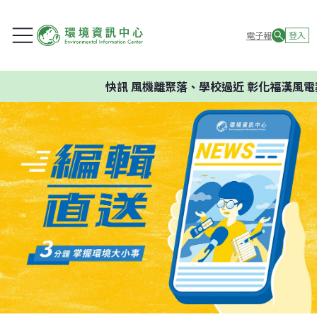
電子報
登入
快訊
風機離聚落、學校過近 彰化福漢風電