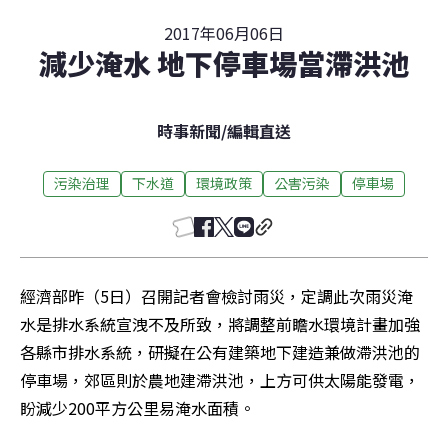
2017年06月06日
減少淹水 地下停車場當滯洪池
時事新聞
/
編輯直送
污染治理
下水道
環境政策
公害污染
停車場
經濟部昨（5日）召開記者會檢討雨災，定調此次雨災淹
水是排水系統宣洩不及所致，將調整前瞻水環境計畫加強
各縣市排水系統，研擬在公有建築地下建造兼做滯洪池的
停車場，郊區則於農地建滯洪池，上方可供太陽能發電，
盼減少200平方公里易淹水面積。