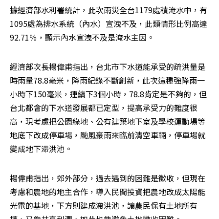
據經濟部水利署統計，此次雨災全台1179處積淹水中，有
1095處為排水系統（內水）宣洩不及，此類情形比例高達
92.71％，顯示內水宣洩不及是淹水主因。
經濟部次長楊偉甫指出，台北市下水道能承受的疏洪量是
時雨量78.8毫米，降雨紀錄不斷創新，此次這種強降雨一
小時下150毫米，連續下3個小時，78.8肯定是不夠的，但
台北都會的下水道發展都已定型，提高承受力的難度很
高，現考慮把公園綠地、公有建築地下室及學校運動場等
地底下改成停車場，颱風豪雨來臨前清空車輛，停車場就
變成地下滯洪池。
楊偉甫指出，郊外部分，過去遇到的困難是徵收，但現在
考慮和農地的地主合作，導入民間投資把農地改成太陽能
光電的基地，下方則建成滯洪池，讓農民保有土地所有
權，又能共享利潤，如此也能避免土地徵收困難。