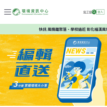
電子報
登入
快訊
風機離聚落、學校過近 彰化福漢風