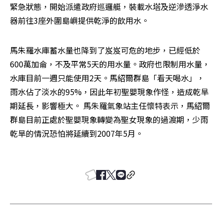
緊急狀態，開始派遣政府巡邏艇，裝載水塔及逆滲透淨水
器前往3座外圍島嶼提供乾淨的飲用水。
馬朱羅水庫蓄水量也降到了岌岌可危的地步，已經低於
600萬加侖，不及平常5天的用水量。政府也限制用水量，
水庫目前一週只能使用2天。馬紹爾群島「看天喝水」，
雨水佔了淡水的95%，因此年初聖嬰現象作怪，造成乾旱
期延長，影響極大。 馬朱羅氣象站主任懷特表示，馬紹爾
群島目前正處於聖嬰現象轉變為聖女現象的過渡期，少雨
乾旱的情況恐怕將延續到2007年5月。 
