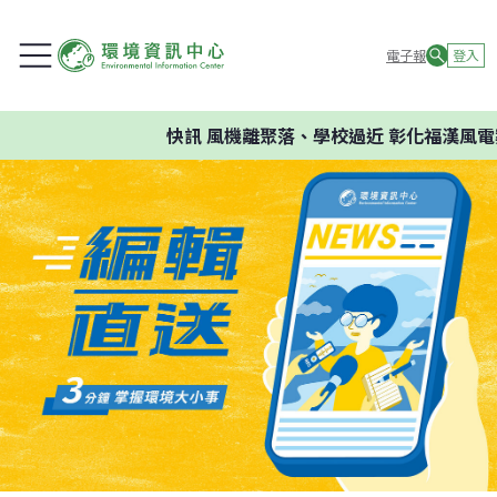
電子報
登入
快訊
風機離聚落、學校過近 彰化福漢風電