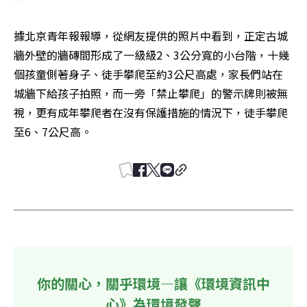
據北京青年報報導，從網友提供的照片中看到，正定古城
牆外壁的牆磚間形成了一級級2、3公分寬的小台階，十幾
個孩童側著身子、徒手攀爬至約3公尺高處，家長們站在
城牆下給孩子拍照，而一旁「禁止攀爬」的警示牌則被無
視，更有成年攀爬者在沒有保護措施的情況下，徒手攀爬
至6、7公尺高。
你的關心，關乎環境—讓《環境資訊中
心》為環境發聲