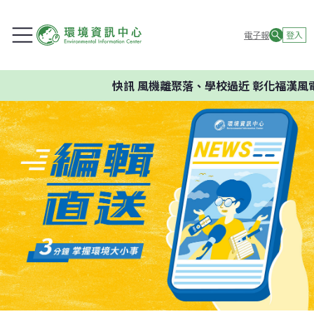
電子報
登入
快訊
風機離聚落、學校過近 彰化福漢風電