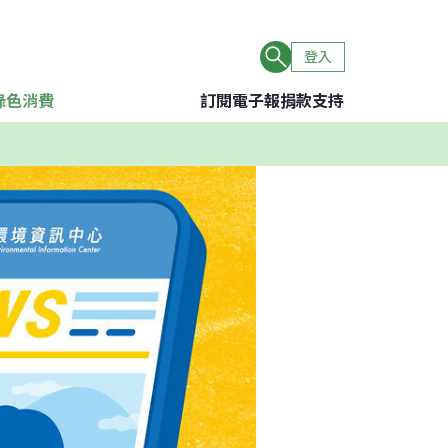
登入
綠色消費
訂閱電子報
捐款支持