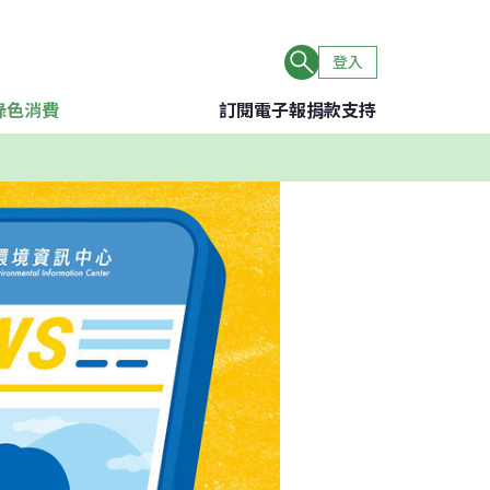
登入
綠色消費
訂閱電子報
捐款支持