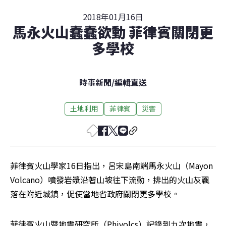
2018年01月16日
馬永火山蠢蠢欲動 菲律賓關閉更
多學校
時事新聞
/
編輯直送
土地利用
菲律賓
災害
菲律賓火山學家16日指出，呂宋島南端馬永火山（Mayon 
Volcano）噴發岩漿沿著山坡往下流動，排出的火山灰飄
落在附近城鎮，促使當地省政府關閉更多學校。
菲律賓火山暨地震研究所（Phivolcs）記錄到九次地震，