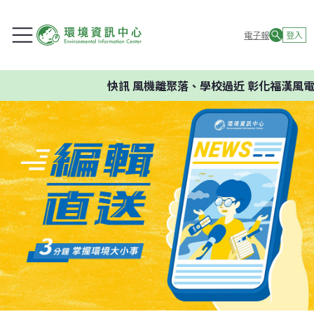
電子報
登入
快訊
風機離聚落、學校過近 彰化福漢風電