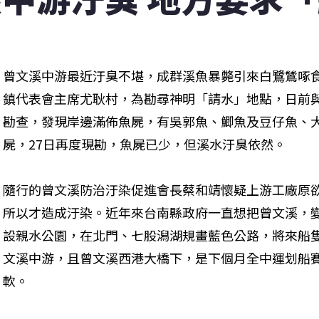
曾文溪中游最近汙臭不堪，成群溪魚暴斃引來白鷺鷥啄
鎮代表會主席尤耿村，為勘尋神明「請水」地點，日前
勘查，發現岸邊滿佈魚屍，有吳郭魚、鯽魚及豆仔魚、
屍，27日再度現勘，魚屍已少，但溪水汙臭依然。
隨行的曾文溪防治汙染促進會長蔡和靖懷疑上游工廠原
所以才造成汙染。近年來台南縣政府一直想把曾文溪，
設親水公園，在北門、七股潟湖規畫藍色公路，將來船
文溪中游，且曾文溪西港大橋下，是下個月全中運划船
軟。 
