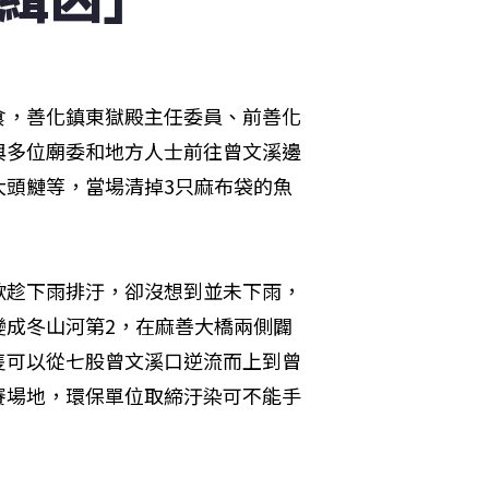
食，善化鎮東獄殿主任委員、前善化
與多位廟委和地方人士前往曾文溪邊
大頭鰱等，當場清掉3只麻布袋的魚
欲趁下雨排汙，卻沒想到並未下雨，
變成冬山河第2，在麻善大橋兩側闢
隻可以從七股曾文溪口逆流而上到曾
賽場地，環保單位取締汙染可不能手