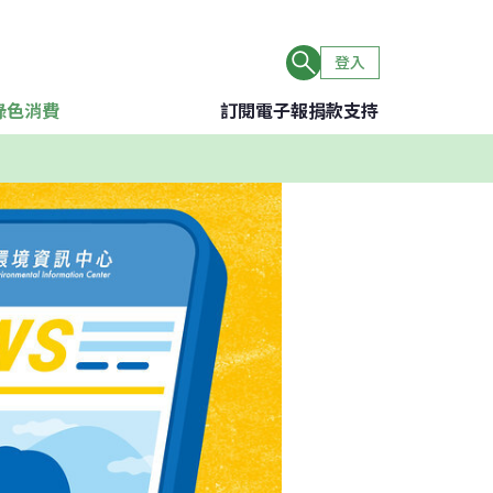
登入
綠色消費
訂閱電子報
捐款支持