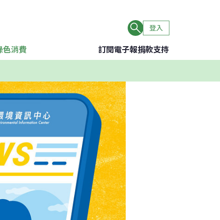
登入
綠色消費
訂閱電子報
捐款支持