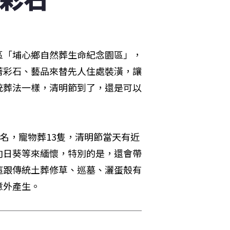
區「埔心鄉自然葬生命紀念園區」，
著彩石、藝品來替先人住處裝潢，讓
統葬法一樣，清明節到了，還是可以
名，寵物葬13隻，清明節當天有近
向日葵等來緬懷，特別的是，還會帶
這跟傳統土葬修草、巡墓、灑蛋殼有
意外產生。