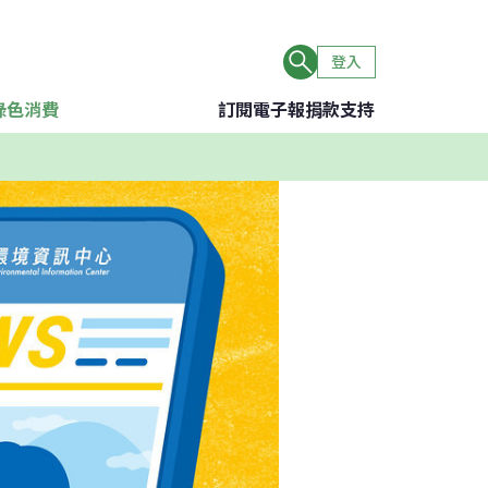
登入
綠色消費
訂閱電子報
捐款支持