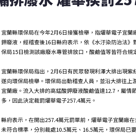
宜蘭縣環保局在今年2月6日接獲檢舉，指燿華電子宜蘭
鉀廢液，經稽查後16日縣府表示，依《水汙染防治法》對
保局15日檢測該廠廢水專管排放口，酸鹼值等皆符合規
宜蘭縣環保局指出，2月6日有民眾發現利澤大排出現紫
遂向環保局檢舉。環保局出動稽查人員，並沿大排往上
宜蘭廠。流入大排的高錳酸鉀廢液酸鹼值達12.7，屬
多，因此決定裁罰燿華電子257.4萬元。
縣府表示，在開出257.4萬元罰單前，燿華電子宜蘭廠在去
未符合標準，分別裁處10.5萬元、16.5萬元，環保局