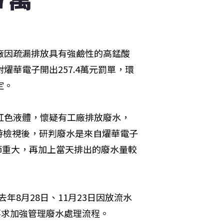
廠因疏漏排放具有強鹼性的高錳酸
燿華電子開出257.4萬元罰單，環
定。
紅色液體，懷疑有工廠排放廢水，
游檢視後，研判廢水是來自燿華電子
情節重大，再加上當天排出的廢水量較
年8月28日、11月23日因放流水
已要求加強管理廢水處理流程。