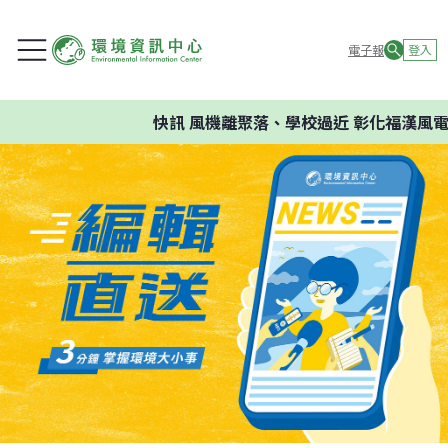
電子報
登入
快訊
風機離聚落、學校過近 彰化福漢風電