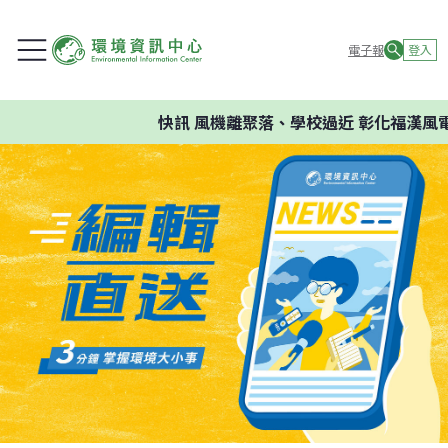
電子報
登入
快訊
風機離聚落、學校過近 彰化福漢風電