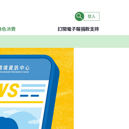
登入
綠色消費
訂閱電子報
捐款支持