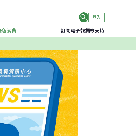
登入
綠色消費
訂閱電子報
捐款支持