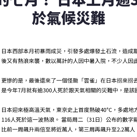
於氣候災難
日本西部本月初暴雨成災，引發多處爆發土石流，造成
後又有熱浪來襲，數以萬計的人因中暑入院，不少人因
更慘的是，最後還來了一個怪颱「雲雀」在日本拐來拐去
是今年7月就有逾300人死於跟天氣相關的災難中，是
日本迎來極高溫天氣，東京史上首度熱破40°C，多處
116人死於這一波熱浪。 當局周二（31日）公布的數
比前一周飆升兩倍至將近萬人，第三周再飆升至2.2萬人，