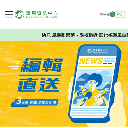
電子報
登入
快訊
風機離聚落、學校過近 彰化福漢風電