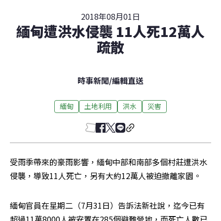
2018年08月01日
緬甸遭洪水侵襲 11人死12萬人
疏散
時事新聞
/
編輯直送
緬甸
土地利用
洪水
災害
受雨季帶來的豪雨影響，緬甸中部和南部多個村莊遭洪水
侵襲，導致11人死亡，另有大約12萬人被迫撤離家園。
緬甸官員在星期二（7月31日）告訴法新社說，迄今已有
超過11萬8000人被安置在285個避難營地，而死亡人數已