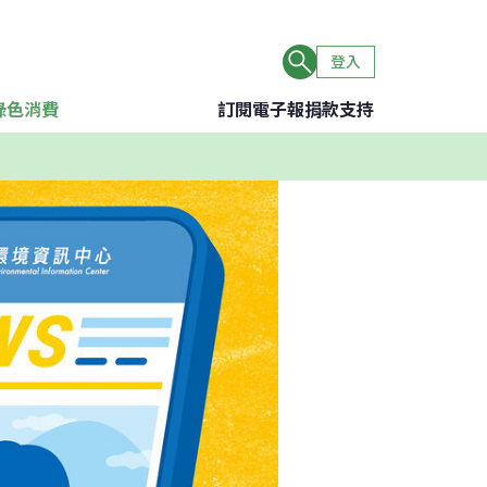
登入
綠色消費
訂閱電子報
捐款支持