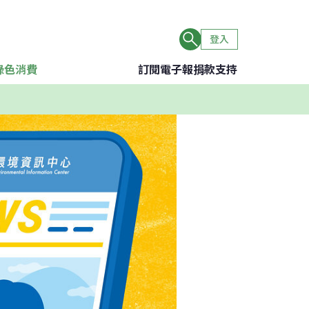
登入
綠色消費
訂閱電子報
捐款支持