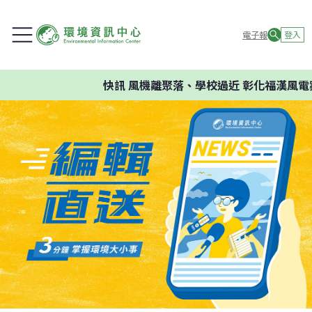
電子報
登入
快訊
風機離聚落、學校過近 彰化福漢風電