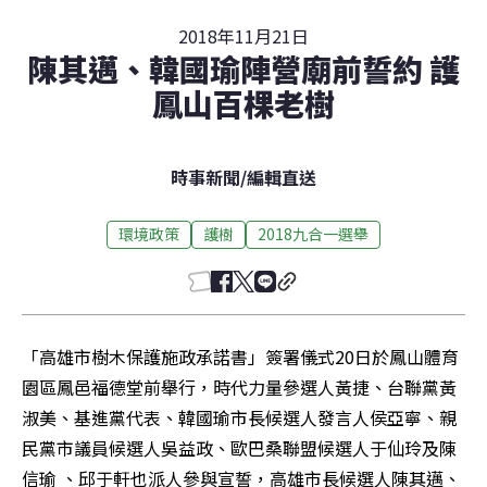
2018年11月21日
陳其邁、韓國瑜陣營廟前誓約 護
鳳山百棵老樹
時事新聞
/
編輯直送
環境政策
護樹
2018九合一選舉
「高雄市樹木保護施政承諾書」簽署儀式20日於鳳山體育
園區鳳邑福德堂前舉行，時代力量參選人黃捷、台聯黨黃
淑美、基進黨代表、韓國瑜市長候選人發言人侯亞寧、親
民黨市議員候選人吳益政、歐巴桑聯盟候選人于仙玲及陳
信瑜 、邱于軒也派人參與宣誓，高雄市長候選人陳其邁、