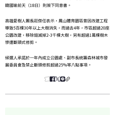
韓國瑜前天（18日）則簽下同意書。
高雄愛樹人團長莊傑任表示，鳳山體育園區曾因改建工程
導致5百棵30年以上大樹消失，而過去4年，市區超過20座
公園改建，移除毀滅掉2-3千棵大樹，另有超過1萬棵樹木
慘遭斷頭式修剪。
候選人承諾於一年內成立公園處、副市長統籌森林城市發
展委員會及禁止斷頭修剪超過25%等八點事項。