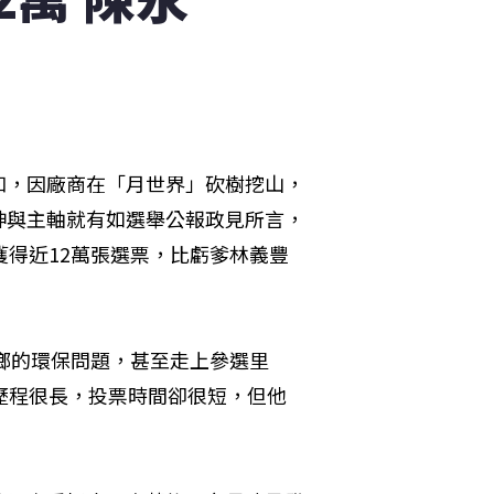
和，因廠商在「月世界」砍樹挖山，
神與主軸就有如選舉公報政見所言，
獲得近12萬張選票，比虧爹林義豐
家鄉的環保問題，甚至走上參選里
歷程很長，投票時間卻很短，但他