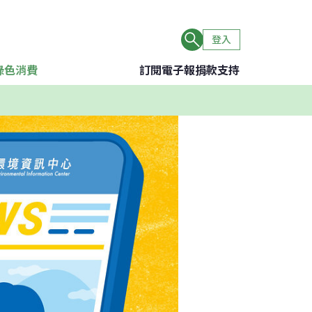
登入
綠色消費
訂閱電子報
捐款支持