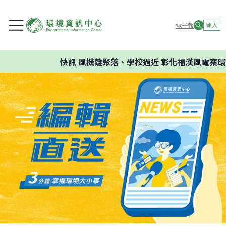
電子報
登入
快訊
風機離聚落、學校過近 彰化福漢風電案環